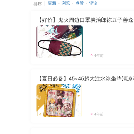
更新
浏览
点赞
评论
排序
【好价】鬼灭周边口罩炭治郎祢豆子善逸透气
4年前
【夏日必备】45×45超大注水冰坐垫清凉
4年前