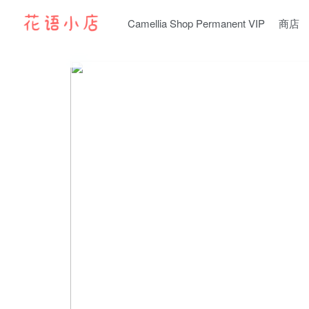
Camellia Shop Permanent VIP
商店