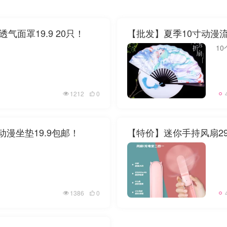
面罩19.9 20只！
【批发】夏季10寸动漫
1
1212
0
动漫坐垫19.9包邮！
【特价】迷你手持风扇29
1386
0