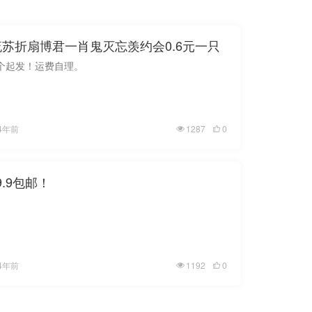
流苏折扇博君一肖鬼灭忘羡约会0.6元一只
0个起发！运费自理。
4年前
1287
0
.9包邮！
4年前
1192
0