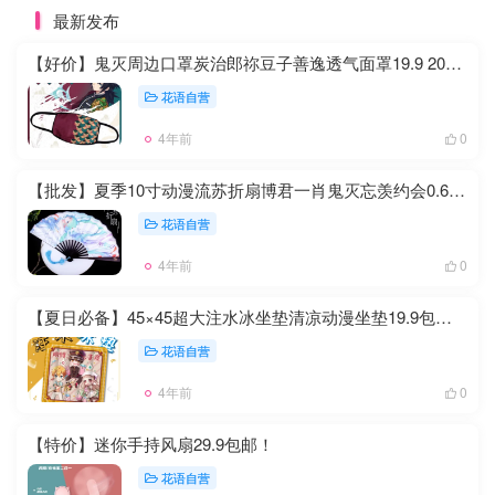
最新发布
【好价】鬼灭周边口罩炭治郎祢豆子善逸透气面罩19.9 20只！
花语自营
4年前
0
【批发】夏季10寸动漫流苏折扇博君一肖鬼灭忘羡约会0.6元一只
花语自营
4年前
0
【夏日必备】45×45超大注水冰坐垫清凉动漫坐垫19.9包邮！
花语自营
4年前
0
【特价】迷你手持风扇29.9包邮！
花语自营