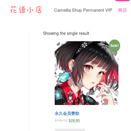
Camellia Shop Permanent VIP
商店
Showing the single result
Sale!
永久会员赞助
$
199.00
$
39.90